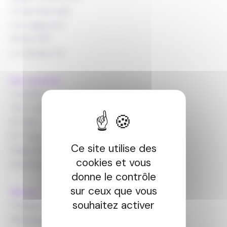
Le portail web
Les rapports
Notre API
Le réseau E.P
Nos matériels
TruckBox
Tim Collect
E.P Box
E.P Tag
Ce site utilise des
Magic Key
cookies et vous
Dashcam
donne le contrôle
sur ceux que vous
Métiers
souhaitez activer
Transport routier de marchandises
Messagerie et véhicules utilitaires légers