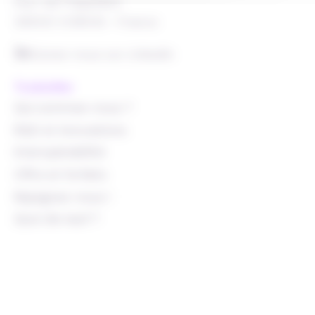
Parc de l’Oppidum
38500 VOIRON - France
Suivez-nous sur Linkedin
Truckonline
Qui sommes-nous ?
R&D et innovations
Interopérabilité
Offre et forfaits
Rejoignez-nous !
Quoi de neuf ?
Politique de confidentialité
Mentions légales
Gestion des cookies