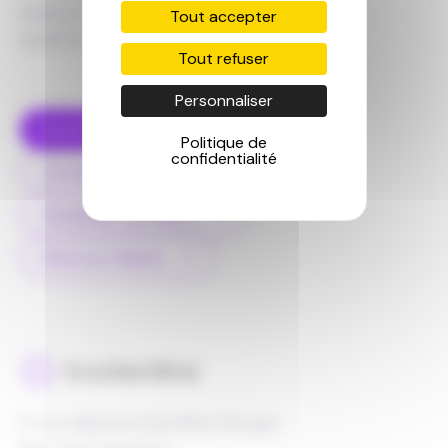
Industrie et BTP
Tout accepter
ALERTE ! Fin de la 2G et 3G
Tout refuser
Personnaliser
Accès client
Politique de
confidentialité
Contactez-nous
Demandez une démo
Devis sur mesure
5 rue Alphonse Bouffard Roupé