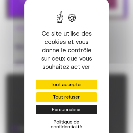
11/09/2024
Actualités
Ce site utilise des
cookies et vous
Retrouvez Truckonline à Lyon
donne le contrôle
sur ceux que vous
pour le salon SIDO
souhaitez activer
Tout accepter
Tout refuser
Personnaliser
Politique de
confidentialité